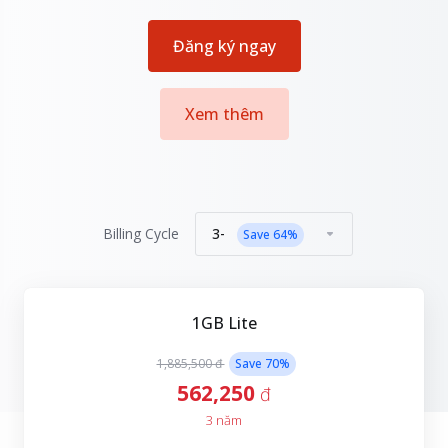
Đăng ký ngay
Xem thêm
3-
Billing Cycle
Save
64
%
1GB Lite
1,885,500 đ
Save
70
%
562,250
đ
3 năm