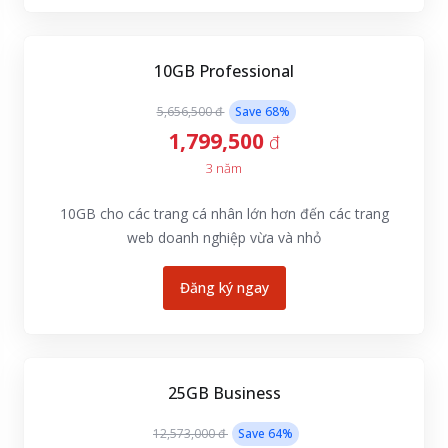
10GB Professional
5,656,500 đ
Save
68
%
1,799,500
đ
3 năm
10GB cho các trang cá nhân lớn hơn đến các trang
web doanh nghiệp vừa và nhỏ
Đăng ký ngay
25GB Business
12,573,000 đ
Save
64
%