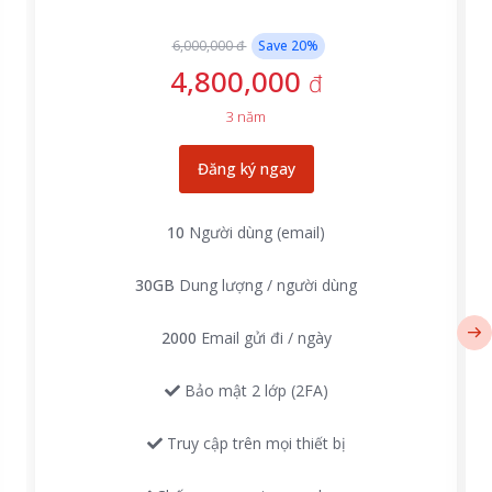
6,000,000 đ
Save
20
%
4,800,000
đ
3 năm
Đăng ký ngay
10
Người dùng (email)
30GB
Dung lượng / người dùng
2000
Email gửi đi / ngày
Bảo mật 2 lớp (2FA)
Truy cập trên mọi thiết bị