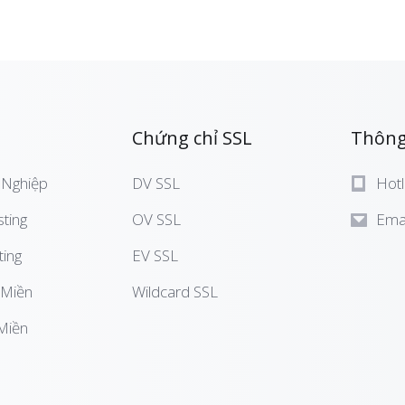
Chứng chỉ SSL
Thông 
 Nghiệp
DV SSL
Hotl
ting
OV SSL
Emai
ting
EV SSL
 Miền
Wildcard SSL
Miền