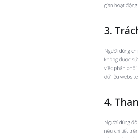
gian hoạt động 
3. Trá
Người dùng chịu
không được sử 
việc phân phối
dữ liệu website
4. Tha
Người dùng đồn
nêu chi tiết tr