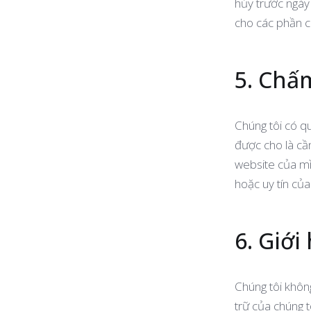
hủy trước ngày
cho các phần c
5. Chấ
Chúng tôi có qu
được cho là cầ
website của mì
hoặc uy tín của
6. Giớ
Chúng tôi không
trữ của chúng t